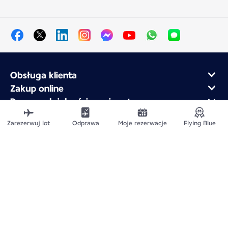
Obsługa klienta
Zakup online
Program lojalnościowy i partnerzy
Air France dla firm
Zarezerwuj lot
Odprawa
Moje rezerwacje
Flying Blue
Aplikacja mobilna Air France
Mapa witryny
Informacje prawne
Polityka ochrony prywatności
Deklaracja dostępności
Ustawienia plików cookie