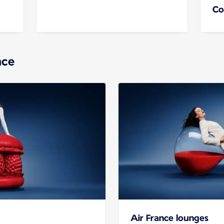
Co
nce
Air France lounges