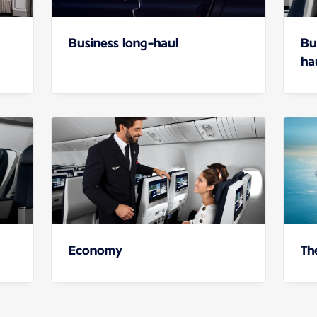
Business long-haul
Bu
hau
Economy
Th