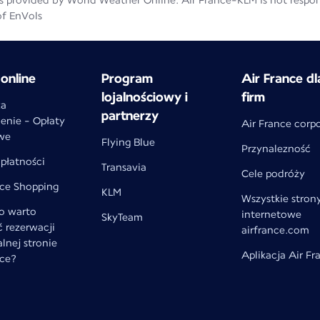
 provided by World Weather Online. Air France-KLM is not responsib
of EnVols
online
Program
Air France dl
lojalnościowy i
firm
za
partnerzy
enie - Opłaty
Air France corp
we
Flying Blue
Przynalezność
płatności
Transavia
Cele podróży
nce Shopping
KLM
Wszystkie stron
o warto
internetowe
SkyTeam
 rezerwacji
airfrance.com
alnej stronie
Aplikacja Air Fr
nce?