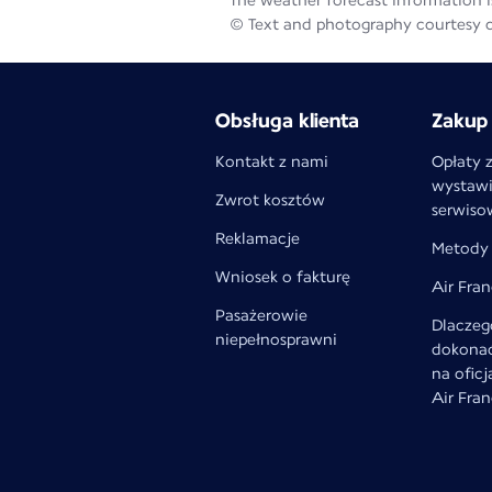
The weather forecast information is
© Text and photography courtesy 
Obsługa klienta
Zakup 
Kontakt z nami
Opłaty 
wystawi
Zwrot kosztów
serwiso
Reklamacje
Metody 
Wniosek o fakturę
Air Fra
Pasażerowie
Dlaczeg
niepełnosprawni
dokonać
na oficj
Air Fra