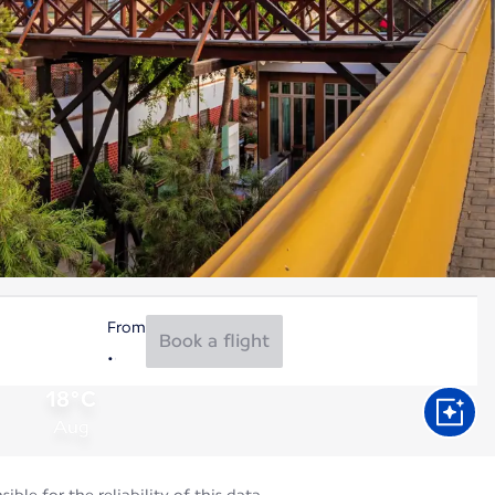
From
Book a flight
18°C
Aug