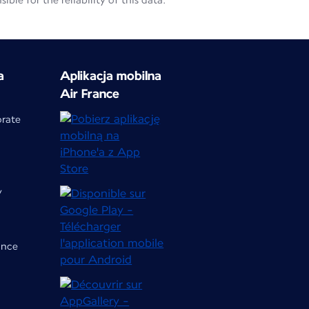
le for the reliability of this data.
a
Aplikacja mobilna
Air France
orate
y
ance