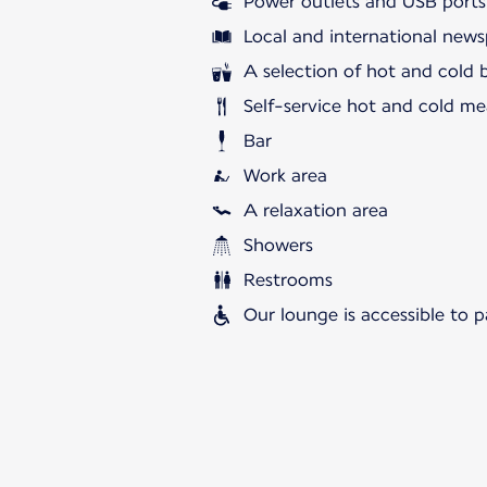
Power outlets and USB ports
Local and international news
A selection of hot and cold 
Self-service hot and cold me
Bar
Work area
A relaxation area
Showers
Restrooms
Our lounge is accessible to 