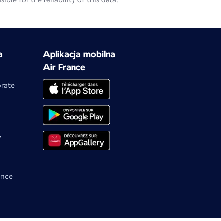
le for the reliability of this data.
a
Aplikacja mobilna
Air France
orate
y
ance