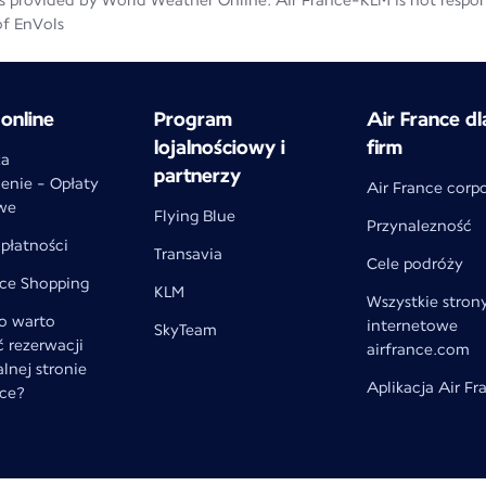
 provided by World Weather Online. Air France-KLM is not responsib
of EnVols
online
Program
Air France dl
lojalnościowy i
firm
za
partnerzy
enie - Opłaty
Air France corp
we
Flying Blue
Przynalezność
płatności
Transavia
Cele podróży
nce Shopping
KLM
Wszystkie stron
o warto
internetowe
SkyTeam
 rezerwacji
airfrance.com
alnej stronie
Aplikacja Air Fr
nce?