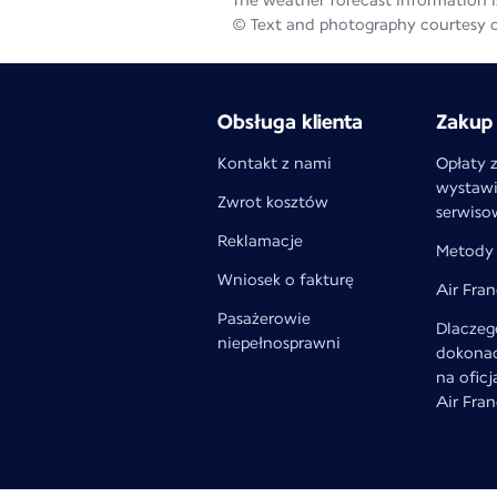
The weather forecast information is
© Text and photography courtesy 
Obsługa klienta
Zakup 
Kontakt z nami
Opłaty 
wystawi
Zwrot kosztów
serwiso
Reklamacje
Metody 
Wniosek o fakturę
Air Fra
Pasażerowie
Dlaczeg
niepełnosprawni
dokonać
na oficj
Air Fra