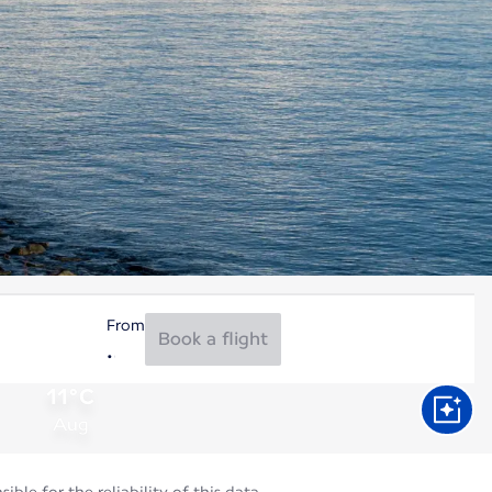
From
Book a flight
11°C
Aug