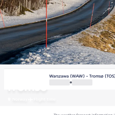
Norway
Warszawa (WAW) - Tromsø (TOS
Tromso
Norway
Flight time